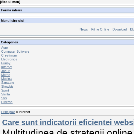
[
Site-ul meu
]
Forma intrarii
Menul site-ului
News
Filme Online
Download
Bl
Categories
Auto
Computer Software
Crestinism
Electronice
Funny
Internet
Jocuri
Meteo
Muzica
Sanatate
Showbiz
Sport
Stiinta
Stiri
Diverse
Principala
»
Internet
Care sunt indicatorii eficientei webs
Multitudinea de strategii onlin