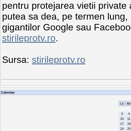
pentru protejarea vietii private a
putea sa dea, pe termen lung, 
gigantilor Google sau Faceboo
stirileprotv.ro
.
Sursa:
stirileprotv.ro
Calendar
Ln
Mr
3
4
10
11
17
18
24
25