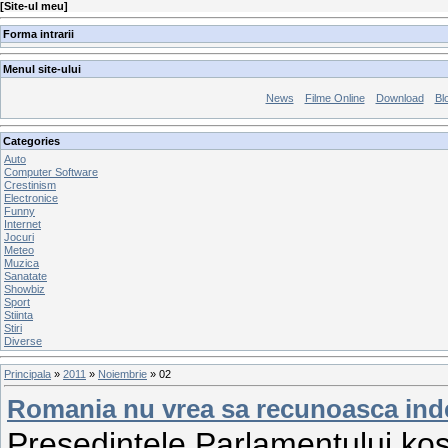
[
Site-ul meu
]
Forma intrarii
Menul site-ului
News
Filme Online
Download
Bl
Categories
Auto
Computer Software
Crestinism
Electronice
Funny
Internet
Jocuri
Meteo
Muzica
Sanatate
Showbiz
Sport
Stiinta
Stiri
Diverse
Principala
»
2011
»
Noiembrie
»
02
Romania nu vrea sa recunoasca in
Presedintele Parlamentului kos