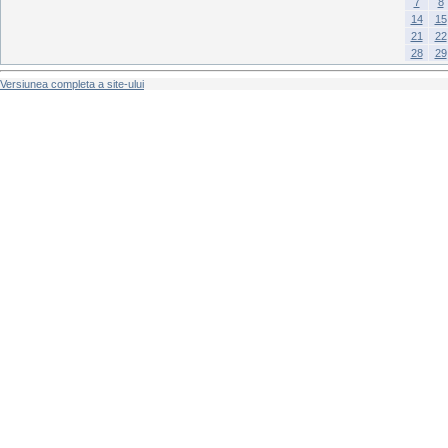
7
8
14
15
21
22
28
29
Versiunea completa a site-ului