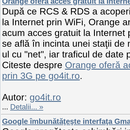
Orange oferă acces gratuit la Intern
După ce RCS & RDS a acoperit
la Internet prin WiFi, Orange ar
acum acces gratuit la Internet 
se află în incinta unei staţii d
ul cu "net", iar traficul de date
Citeste despre
Orange oferă ac
prin 3G pe go4it.ro
.
Autor:
go4it.ro
...
Detalii... »
Google îmbunătăţeşte interfaţa Gma