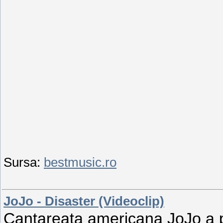
Sursa:
bestmusic.ro
JoJo - Disaster (Videoclip)
Cantareata americana JoJo a p