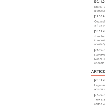
[30.11.2
Era cat 
a descop
[11.06.2
Cea mai 
ani va a
[16.11.2
Jonatha
in reces
acesta"
[06.10.2
Comitetu
Nobel un
epocala 
ARTIC
[22.01.2
Legatura
obisnuit
[07.09.2
Taxa aut
cartea v