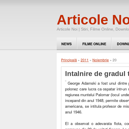
Articole No
Articole Noi | Stiri, Filme Online, Downl
NEWS
FILME ONLINE
DOWN
Principală
»
2011
»
Noiembrie
»
20
Intalnire de gradul 
George Adamski a fost unul dintre p
polonez care lucra ca ospatar intr-un 
regiunea muntelui Palomar (locul unde 
incepand din anul 1948, permite observ
americana, se intitula profesor de mis
anul 1946.
El a observat o adevarata flota, co