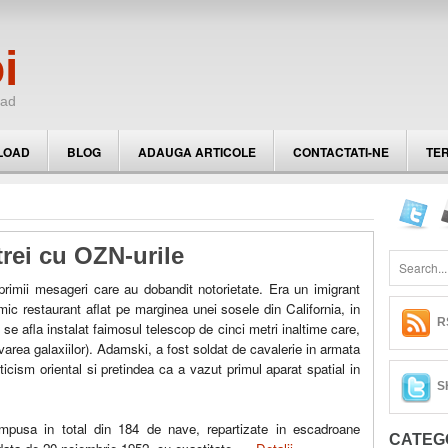
i
oad
LOAD
BLOG
ADAUGA ARTICOLE
CONTACTATI-NE
TER
trei cu OZN-urile
rimii mesageri care au dobandit notorietate. Era un imigrant
mic restaurant aflat pe marginea unei sosele din California, in
R
se afla instalat faimosul telescop de cinci metri inaltime care,
area galaxiilor). Adamski, a fost soldat de cavalerie in armata
ticism oriental si pretindea ca a vazut primul aparat spatial in
S
mpusa in total din 184 de nave, repartizate in escadroane
CATEGO