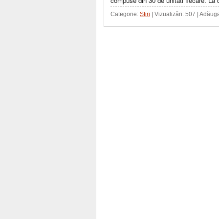
compuse din 30 de unitati fiecare. La
Categorie:
Stiri
| Vizualizări: 507 | Adăug