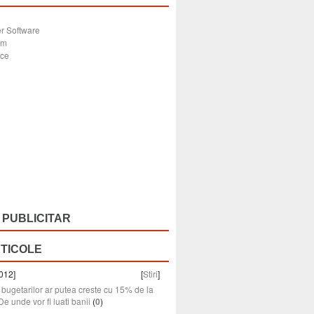
r Software
sm
ice
e
 PUBLICITAR
RTICOLE
012]
[
Stiri
]
e bugetarilor ar putea creste cu 15% de la
De unde vor fi luati banii
(
0
)