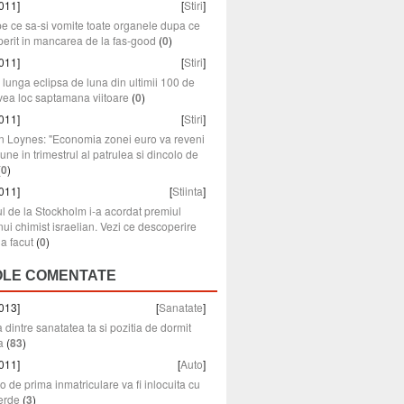
011]
[
Stiri
]
pe ce sa-si vomite toate organele dupa ce
erit in mancarea de la fas-good
(
0
)
011]
[
Stiri
]
lunga eclipsa de luna din ultimii 100 de
vea loc saptamana viitoare
(
0
)
011]
[
Stiri
]
n Loynes: "Economia zonei euro va reveni
iune in trimestrul al patrulea si dincolo de
(
0
)
011]
[
Stiinta
]
l de la Stockholm i-a acordat premiul
ui chimist israelian. Vezi ce descoperire
a facut
(
0
)
OLE COMENTATE
013]
[
Sanatate
]
 dintre sanatatea ta si pozitia de dormit
a
(
83
)
011]
[
Auto
]
o de prima inmatriculare va fi inlocuita cu
erde
(
3
)