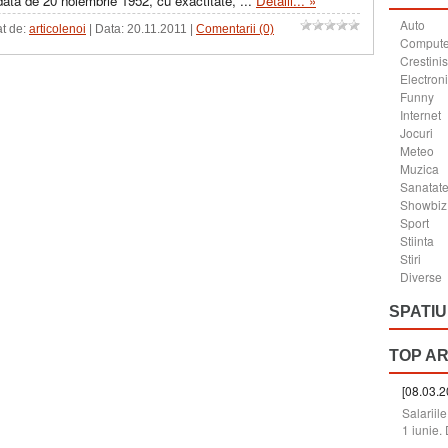
 data de 20 noiembrie 1952, cu exactitate,
...
Detalii... »
Auto
at de:
articolenoi
| Data:
20.11.2011
|
Comentarii (0)
Compute
Crestini
Electron
Funny
Internet
Jocuri
Meteo
Muzica
Sanatat
Showbiz
Sport
Stiinta
Stiri
Diverse
SPATIU
TOP A
[08.03.2
Salariil
1 iunie. 