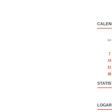
CALEN
Ln
7
14
21
28
STATIS
LOGAR