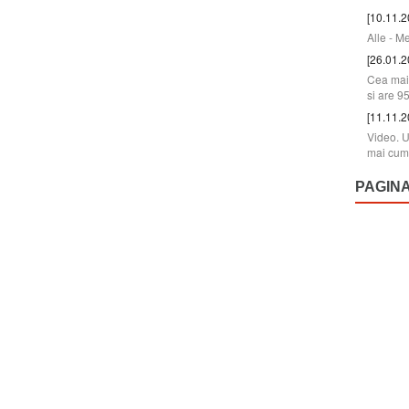
[10.11.2
Alle - M
[26.01.2
Cea mai 
si are 9
[11.11.2
Video. U
mai cum
PAGIN