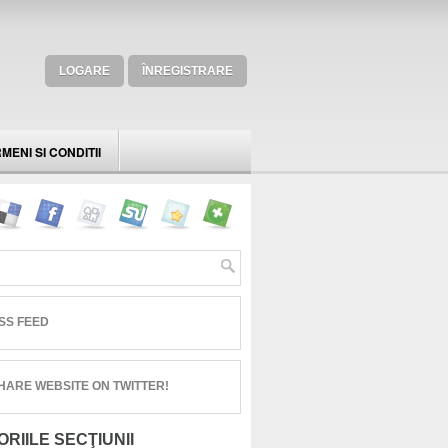
LOGARE
ÎNREGISTRARE
MENI SI CONDITII
SS FEED
HARE WEBSITE ON TWITTER!
RIILE SECŢIUNII