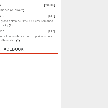
011]
[
Muzica
]
emories (Audio)
(
2
)
012]
[
Stiri
]
grasa actrita de filme XXX este romanca
5 de kg
(
2
)
011]
[
Stiri
]
n bolnav mintal a chinuit o pisica in cele
plite moduri
(
2
)
A FACEBOOK