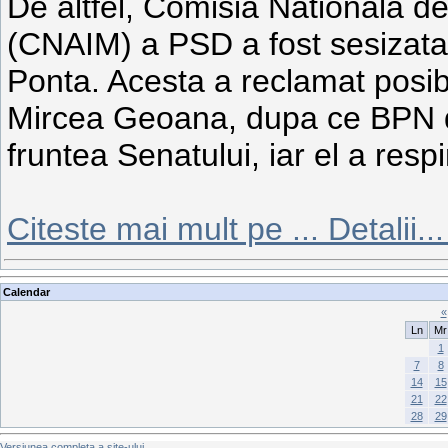
De altfel, Comisia Nationala de 
(CNAIM) a PSD a fost sesizata 
Ponta. Acesta a reclamat posibi
Mircea Geoana, dupa ce BPN de
fruntea Senatului, iar el a resp
Citeste mai mult pe
...
Detalii...
Calendar
«
Ln
Mr
1
7
8
14
15
21
22
28
29
Versiunea completa a site-ului