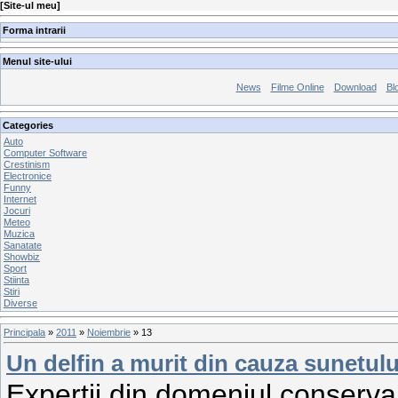
[
Site-ul meu
]
Forma intrarii
Menul site-ului
News
Filme Online
Download
Bl
Categories
Auto
Computer Software
Crestinism
Electronice
Funny
Internet
Jocuri
Meteo
Muzica
Sanatate
Showbiz
Sport
Stiinta
Stiri
Diverse
Principala
»
2011
»
Noiembrie
»
13
Un delfin a murit din cauza sunetulu
Expertii din domeniul conservar