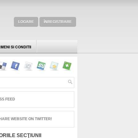
LOGARE
ÎNREGISTRARE
MENI SI CONDITII
SS FEED
HARE WEBSITE ON TWITTER!
RIILE SECŢIUNII