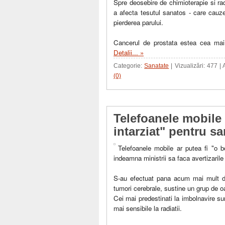
Spre deosebire de chimioterapie si rad
a afecta tesutul sanatos - care cauz
pierderea parului.
Cancerul de prostata estea cea mai
Detalii... »
Categorie:
Sanatate
| Vizualizări: 477 |
(0)
Telefoanele mobile 
intarziat" pentru sa
Telefoanele mobile ar putea fi "o b
indeamna ministrii sa faca avertizarile
S-au efectuat pana acum mai mult de
tumori cerebrale, sustine un grup de o
Cei mai predestinati la imbolnavire sunt
mai sensibile la radiatii.