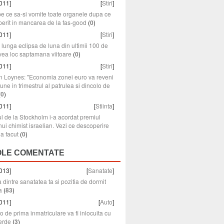
011]
[
Stiri
]
pe ce sa-si vomite toate organele dupa ce
erit in mancarea de la fas-good
(
0
)
011]
[
Stiri
]
lunga eclipsa de luna din ultimii 100 de
vea loc saptamana viitoare
(
0
)
011]
[
Stiri
]
n Loynes: "Economia zonei euro va reveni
iune in trimestrul al patrulea si dincolo de
(
0
)
011]
[
Stiinta
]
l de la Stockholm i-a acordat premiul
ui chimist israelian. Vezi ce descoperire
a facut
(
0
)
OLE COMENTATE
013]
[
Sanatate
]
 dintre sanatatea ta si pozitia de dormit
a
(
83
)
011]
[
Auto
]
o de prima inmatriculare va fi inlocuita cu
erde
(
3
)