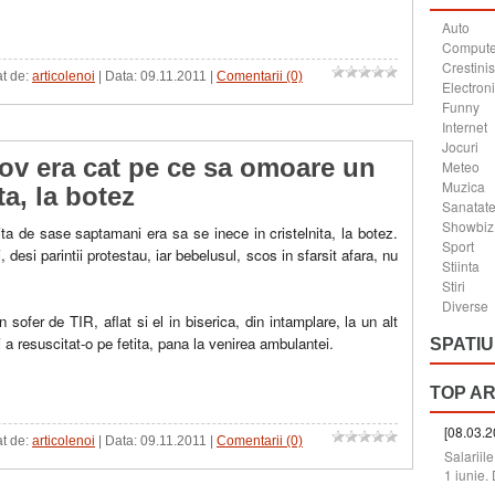
Auto
Compute
Crestini
at de:
articolenoi
| Data:
09.11.2011
|
Comentarii (0)
Electron
Funny
Internet
Jocuri
sov era cat pe ce sa omoare un
Meteo
Muzica
ta, la botez
Sanatat
Showbiz
ita de sase saptamani era sa se inece in cristelnita, la botez.
Sport
, desi parintii protestau, iar bebelusul, scos in sfarsit afara, nu
Stiinta
Stiri
Diverse
 sofer de TIR, aflat si el in biserica, din intamplare, la un alt
 a resuscitat-o pe fetita, pana la venirea ambulantei.
SPATIU
TOP A
[08.03.2
at de:
articolenoi
| Data:
09.11.2011
|
Comentarii (0)
Salariil
1 iunie. 