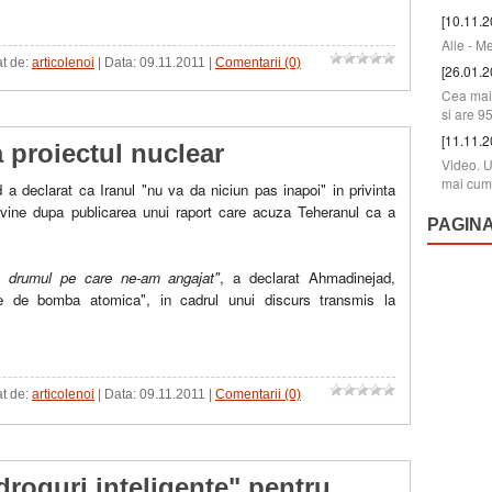
[10.11.2
Alle - M
at de:
articolenoi
| Data:
09.11.2011
|
Comentarii (0)
[26.01.2
Cea mai 
si are 9
[11.11.2
a proiectul nuclear
Video. U
mai cum
 declarat ca Iranul "nu va da niciun pas inapoi" in privinta
 vine dupa publicarea unui raport care acuza Teheranul ca a
PAGIN
 drumul pe care ne-am angajat"
, a declarat Ahmadinejad,
ie de bomba atomica", in cadrul unui discurs transmis la
at de:
articolenoi
| Data:
09.11.2011
|
Comentarii (0)
"droguri inteligente" pentru