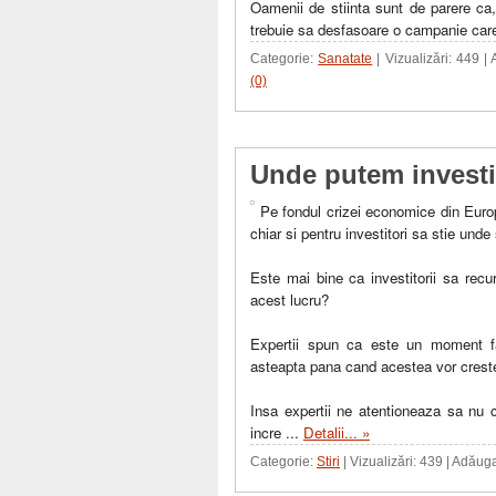
Oamenii de stiinta sunt de parere ca,
trebuie sa desfasoare o campanie car
Categorie:
Sanatate
| Vizualizări: 449 |
(0)
Unde putem investi
Pe fondul crizei economice din Europa
chiar si pentru investitori sa stie unde
Este mai bine ca investitorii sa rec
acest lucru?
Expertii spun ca este un moment fa
asteapta pana cand acestea vor creste 
Insa expertii ne atentioneaza sa nu 
incre
...
Detalii... »
Categorie:
Stiri
| Vizualizări: 439 | Adăug