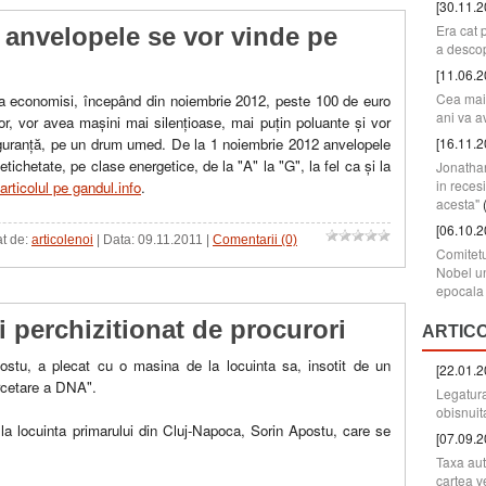
[30.11.2
Era cat 
 anvelopele se vor vinde pe
a descop
[11.06.2
Cea mai 
tea economisi, începând din noiembrie 2012, peste 100 de euro
ani va a
or, vor avea maşini mai silenţioase, mai puţin poluante şi vor
[16.11.2
iguranţă, pe un drum umed. De la 1 noiembrie 2012 anvelopele
 etichetate, pe clase energetice, de la "A" la "G", la fel ca şi la
Jonatha
in reces
articolul pe gandul.info
.
acesta"
[06.10.2
at de:
articolenoi
| Data:
09.11.2011
|
Comentarii (0)
Comitetu
Nobel un
epocala 
 perchizitionat de procurori
ARTIC
ostu, a plecat cu o masina de la locuinta sa, insotit de un
[22.01.2
ercetare a DNA".
Legatura
obisnuit
 la locuinta primarului din Cluj-Napoca, Sorin Apostu, care se
[07.09.2
Taxa aut
cartea v