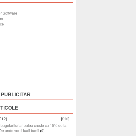
r Software
sm
ice
e
 PUBLICITAR
RTICOLE
012]
[
Stiri
]
e bugetarilor ar putea creste cu 15% de la
De unde vor fi luati banii
(
0
)