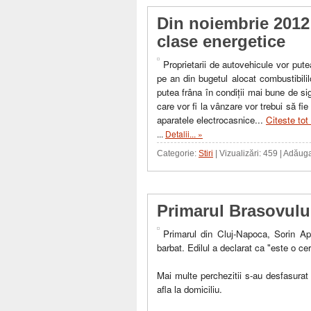
Din noiembrie 2012
clase energetice
Proprietarii de autovehicule vor pu
pe an din bugetul alocat combustibilil
putea frâna în condiţii mai bune de s
care vor fi la vânzare vor trebui să fie
aparatele electrocasnice...
Citeste tot 
...
Detalii... »
Categorie:
Stiri
| Vizualizări: 459 | Adăug
Primarul Brasovului
Primarul din Cluj-Napoca, Sorin Ap
barbat. Edilul a declarat ca "este o c
Mai multe perchezitii s-au desfasurat
afla la domiciliu.