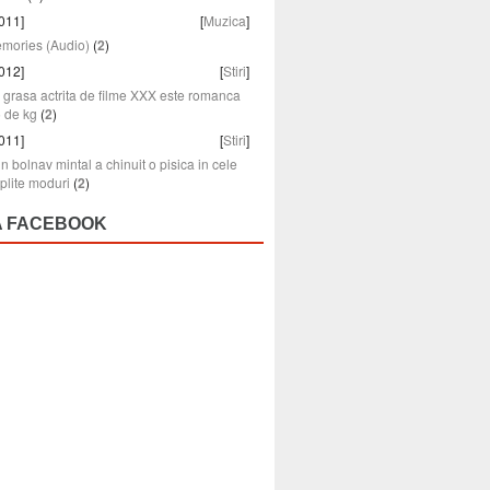
011]
[
Muzica
]
emories (Audio)
(
2
)
012]
[
Stiri
]
grasa actrita de filme XXX este romanca
5 de kg
(
2
)
011]
[
Stiri
]
n bolnav mintal a chinuit o pisica in cele
plite moduri
(
2
)
A FACEBOOK