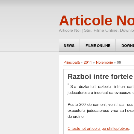
Articole No
Articole Noi | Stiri, Filme Online, Downl
NEWS
FILME ONLINE
DOWN
Principală
»
2011
»
Noiembrie
»
09
Razboi intre fortel
S-a dezlantuit razboiul intr-un c
judecatoresc a incercat sa evacueze o f
Peste 200 de oameni, veniti sa-l sust
executorul judecatoresc vrea sa-l evac
de ordine.
Citeste tot articolul pe stirileprotv.ro
.