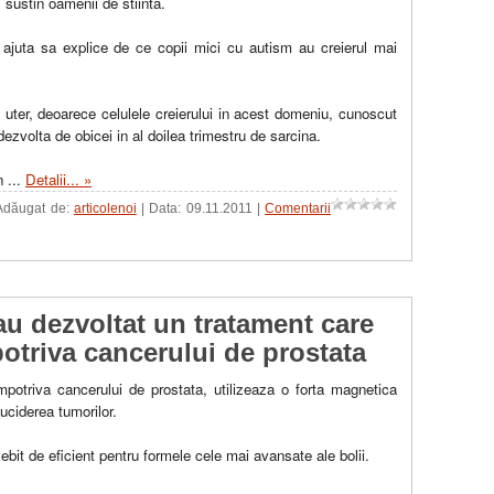
sustin oamenii de stiinta.
 ajuta sa explice de ce copii mici cu autism au creierul mai
 uter, deoarece celulele creierului in acest domeniu, cunoscut
ezvolta de obicei in al doilea trimestru de sarcina.
un
...
Detalii... »
 Adăugat de:
articolenoi
| Data:
09.11.2011
|
Comentarii
au dezvoltat un tratament care
potriva cancerului de prostata
mpotriva cancerului de prostata, utilizeaza o forta magnetica
 uciderea tumorilor.
bit de eficient pentru formele cele mai avansate ale bolii.