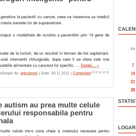
 genetice la pacientii cu cancer, ceea ce inseamna ca medicii
a creste sansele lor de supravietuire.
CALEN
nceput o modalitate de ocrotire a pacientilor prin 14 gene de
Ln
levate de la tumori, da un rezultat in termen de trei saptamani.
unei interventii chirurgicale, dupa care li se ofera cele mai
7
atiile alimentare cu cancerul lor specific.
...
Detalii... »
14
 Adăugat de:
articolenoi
| Data:
09.11.2011
|
Comentarii
21
28
STATIS
e autism au prea multe celule
eierului responsabila pentru
nala
LOGAR
ulte celule intr-o zona cheie a creierului necesare pentru