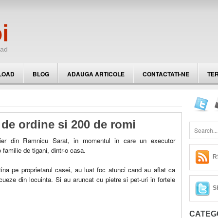
i
oad
LOAD
BLOG
ADAUGA ARTICOLE
CONTACTATI-NE
TER
e de ordine si 200 de romi
artier din Ramnicu Sarat, in momentul in care un executor
amilie de tigani, dintr-o casa.
R
ina pe proprietarul casei, au luat foc atunci cand au aflat ca
ueze din locuinta. Si au aruncat cu pietre si pet-uri in fortele
S
CATEGO