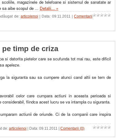
 scoliile, magazinele de telefoane si sistemul de sanatate ar
e sa aibe scopul de
...
Detalii... »
 Adăugat de:
articolenoi
| Data:
09.11.2011
|
Comentarii
 pe timp de criza
 si datorita pietelor care se scufunda tot mai rau, este dificil
 sa apeleze.
urga la siguranta sau sa cumpere atunci cand altii se tem de
vorabil celor care cumpara actiuni in aceasta perioada si
considerabil, fiindca acest lucru se va intampla cu siguranta.
cumparam actiunii de oriunde. Ci de la companii care inspira
at de:
articolenoi
| Data:
09.11.2011
|
Comentarii (0)