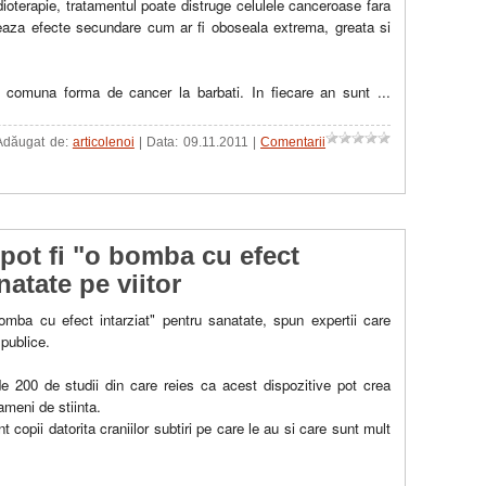
ioterapie, tratamentul poate distruge celulele canceroase fara
eaza efecte secundare cum ar fi oboseala extrema, greata si
 comuna forma de cancer la barbati. In fiecare an sunt
...
 Adăugat de:
articolenoi
| Data:
09.11.2011
|
Comentarii
pot fi "o bomba cu efect
natate pe viitor
omba cu efect intarziat" pentru sanatate, spun expertii care
 publice.
 200 de studii din care reies ca acest dispozitive pot crea
ameni de stiinta.
 copii datorita craniilor subtiri pe care le au si care sunt mult