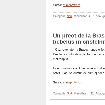
Sursa:
stirileprotv.ro
Categorie:
Stiri
| Vizualizări: 457 | Adăug
Un preot de la Bra
bebelus in cristelni
Caz revoltator la Brasov, unde o fet
Preotul a scufundat-o brutal, de trei ori
mai respira.
Ingerul salvator al Anastasiei a fost un
botez. Facuse cursuri de prim ajutor si
Sursa:
stirileprotv.ro
Categorie:
Stiri
| Vizualizări: 432 | Adăug