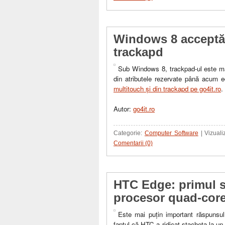
Windows 8 acceptă 
trackapd
Sub Windows 8, trackpad-ul este ma
din atributele rezervate până acum ec
multitouch şi din trackapd pe go4it.ro
.
Autor:
go4it.ro
Categorie:
Computer Software
| Vizuali
Comentarii (0)
HTC Edge: primul 
procesor quad-core
Este mai puţin important răspunsu
faptul că HTC a ridicat ştacheta la u