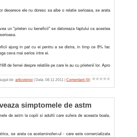
or deoarece ele nu doresc sa aibe o relatie serioasa, se arata
avea un "prieten cu beneficii" se datoreaza faptului ca acestea
 serioasa.
icii ajung in pat cu ei pentru a se distra, in timp ce 8% fac
ega ceva mai serios intre ei.
8 de femei despre relatiile pe care le au cu prietenii lor. Apro
dăugat de:
articolenoi
| Data:
08.11.2011
|
Comentarii (0)
aveaza simptomele de astm
le de astm la copiii si adultii care sufera de aceasta boala,
iatrics, se arata ca acetaminofen-ul - care este comercializata