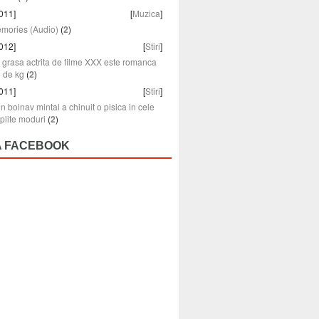
011]
[
Muzica
]
emories (Audio)
(
2
)
012]
[
Stiri
]
grasa actrita de filme XXX este romanca
5 de kg
(
2
)
011]
[
Stiri
]
n bolnav mintal a chinuit o pisica in cele
plite moduri
(
2
)
A FACEBOOK