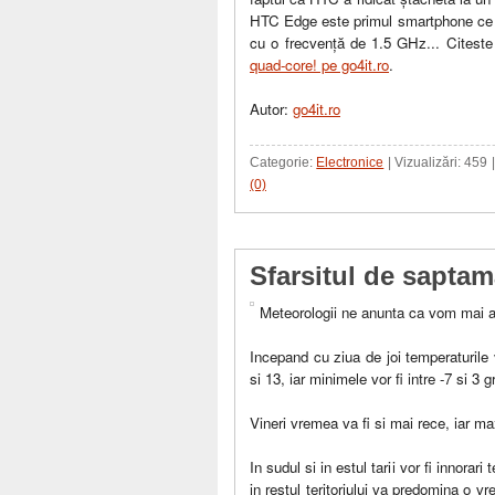
HTC Edge este primul smartphone ce in
cu o frecvenţă de 1.5 GHz... Citest
quad-core! pe go4it.ro
.
Autor:
go4it.ro
Categorie:
Electronice
| Vizualizări: 459
(0)
Sfarsitul de sapta
Meteorologii ne anunta ca vom mai a
Incepand cu ziua de joi temperaturile
si 13, iar minimele vor fi intre -7 si 3 g
Vineri vremea va fi si mai rece, iar max
In sudul si in estul tarii vor fi innora
in restul teritoriului va predomina o vr