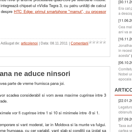
[30.11.2
tegrează chipset-ul nVidia Tegra 3, cu patru unităţi de calcul
Era cat 
e despre
HTC Edge: primul smartphone "mamut”, cu procesor
a descop
[11.06.2
Cea mai 
ani va a
[16.11.2
 | Adăugat de:
articolenoi
| Data:
08.11.2011
|
Comentarii
Jonatha
in reces
acesta"
[06.10.2
Comitetu
mana ne aduce ninsori
Nobel un
epocala 
vea parte de vreme frumisca pana joi.
ARTIC
 vor scadea considerabil si vom avea maxime cuprinse intre 3
[22.01.2
rade.
Legatura
obisnuit
imele vor fi cuprinse intre 1 si 10 si minimele intre -9 si 1.
[07.09.2
ri temporare si vant moderat, iar in Moldova si la munte va fulgui.
Taxa aut
eme frumoasa, cu cer variabil, vant slab si conditii ca izolat sa
cartea v