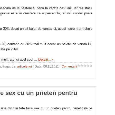
soara de la nastere si pana la varsta de 3 ani, iar rezultatul
rama este in crestere ca o percentila, atunci copilul poate
 30% decat un alt baiat de varsta lui, acest lucru n-ar trebuie
a 30, cantarin cu 30% mai mult decat un baietel de varsta lui,
ate pe viitor.
 mult, atunci acel copi
...
Detalii... »
 Adăugat de:
articolenoi
| Data:
08.11.2011
|
Comentarii
ace sex cu un prieten pentru
una din trei fete face sex cu un prieten pentru beneficiile pe