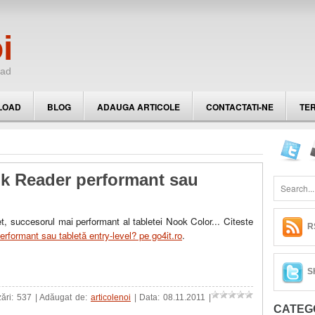
i
oad
LOAD
BLOG
ADAUGA ARTICOLE
CONTACTATI-NE
TER
k Reader performant sau
, succesorul mai performant al tabletei Nook Color... Citeste
R
formant sau tabletă entry-level? pe go4it.ro
.
S
zări: 537 | Adăugat de:
articolenoi
| Data:
08.11.2011
|
CATEGO