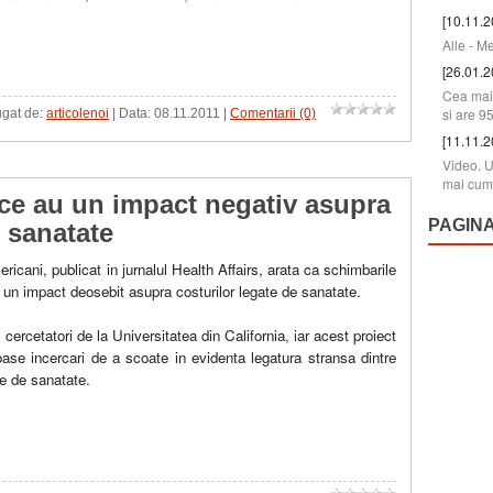
[10.11.2
Alle - M
[26.01.2
Cea mai 
si are 9
ugat de:
articolenoi
| Data:
08.11.2011
|
Comentarii (0)
[11.11.2
Video. U
mai cum
ice au un impact negativ asupra
PAGIN
e sanatate
ricani, publicat in jurnalul Health Affairs, arata ca schimbarile
 un impact deosebit asupra costurilor legate de sanatate.
cercetatori de la Universitatea din California, iar acest proiect
oase incercari de a scoate in evidenta legatura stransa dintre
te de sanatate.