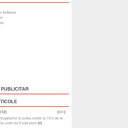
r Software
sm
ice
e
 PUBLICITAR
RTICOLE
012]
[
Stiri
]
e bugetarilor ar putea creste cu 15% de la
De unde vor fi luati banii
(
0
)