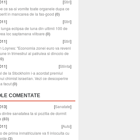
011]
[
Stiri
]
pe ce sa-si vomite toate organele dupa ce
erit in mancarea de la fas-good
(
0
)
011]
[
Stiri
]
lunga eclipsa de luna din ultimii 100 de
vea loc saptamana viitoare
(
0
)
011]
[
Stiri
]
n Loynes: "Economia zonei euro va reveni
iune in trimestrul al patrulea si dincolo de
(
0
)
011]
[
Stiinta
]
l de la Stockholm i-a acordat premiul
ui chimist israelian. Vezi ce descoperire
a facut
(
0
)
OLE COMENTATE
013]
[
Sanatate
]
 dintre sanatatea ta si pozitia de dormit
a
(
83
)
011]
[
Auto
]
o de prima inmatriculare va fi inlocuita cu
erde
(
3
)