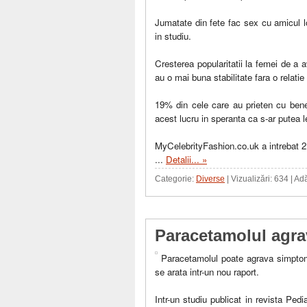
Jumatate din fete fac sex cu amicul l
in studiu.
Cresterea popularitatii la femei de a 
au o mai buna stabilitate fara o relatie
19% din cele care au prieten cu benef
acest lucru in speranta ca s-ar putea l
MyCelebrityFashion.co.uk a intrebat 216
...
Detalii... »
Categorie:
Diverse
| Vizualizări: 634 | A
Paracetamolul agr
Paracetamolul poate agrava simptome
se arata intr-un nou raport.
Intr-un studiu publicat in revista Ped