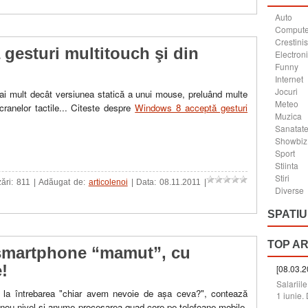
Auto
Compute
Crestini
gesturi multitouch şi din
Electron
Funny
Internet
Jocuri
i mult decât versiunea statică a unui mouse, preluând multe
Meteo
ranelor tactile... Citeste despre
Windows 8 acceptă gesturi
Muzica
Sanatat
Showbiz
Sport
Stiinta
Stiri
zări: 811 | Adăugat de:
articolenoi
| Data:
08.11.2011
|
Diverse
SPATIU
TOP A
smartphone “mamut”, cu
!
[08.03.2
Salariil
l la întrebarea "chiar avem nevoie de aşa ceva?", contează
1 iunie. 
n nou nivel şi anume procesarea quad-core pe telefoane mobile.