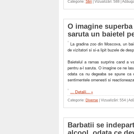
Categorie:
Stiri
| Vizualizări: 588 | Adăug
O imagine superba 
saruta un baietel p
La gradina zoo din Moscova, un baie
de vizitatori si si-a lipit buzele de des
Baietelul a ramas surprins cand a va
pentru a-l saruta. O imagine ce ne las
odata ca nu degeaba se spune ca o
sentimentele omenesti si reactioneaza
...
Detalii... »
Categorie:
Diverse
| Vizualizări: 554 | A
Barbatii se indepar
alcool, odata ce dev