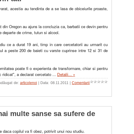
arat, acestia au tendinta de a se lasa de obiceiurile proaste,
at din Oregon au ajuns la concluzia ca, barbatii ce devin pentru
e departe de crime, tutun si alcool.
diu ce a durat 19 ani, timp in care cercetatorii au urmarit cu
 a peste 200 de baieti cu varste cuprinse intre 12 si 31 de
nitatea poate fi o experienta de transformare, chiar si pentru
 ridicat", a declarat cercetato
...
Detalii... »
 Adăugat de:
articolenoi
| Data:
08.11.2011
|
Comentarii
mai multe sanse sa sufere de
e daca copilul va fi obez, potrivit unui nou studiu.