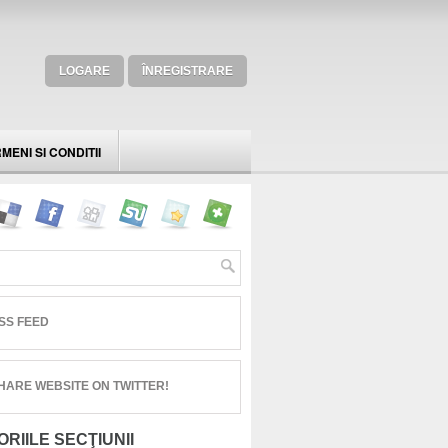
LOGARE
ÎNREGISTRARE
MENI SI CONDITII
SS FEED
HARE WEBSITE ON TWITTER!
RIILE SECŢIUNII