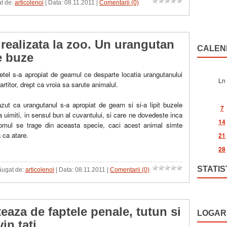
at de:
articolenoi
| Data:
08.11.2011
|
Comentarii (0)
realizata la zoo. Un urangutan
CALEN
e buze
tel s-a apropiat de geamul ce desparte locatia urangutanului
Ln
partitor, drept ca vroia sa sarute animalul.
zut ca urangutanul s-a apropiat de geam si si-a lipit buzele
7
a uimiti, in sensul bun al cuvantului, si care ne dovedeste inca
14
mul se trage din aceasta specie, caci acest animal simte
 ca atare.
21
28
STATIS
dăugat de:
articolenoi
| Data:
08.11.2011
|
Comentarii (0)
teaza de faptele penale, tutun si
LOGAR
in tati