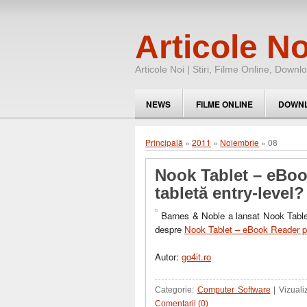
Articole No
Articole Noi | Stiri, Filme Online, Downl
NEWS
FILME ONLINE
DOWN
Principală
»
2011
»
Noiembrie
»
08
Nook Tablet – eBoo
tabletă entry-level?
Barnes & Noble a lansat Nook Tablet
despre
Nook Tablet – eBook Reader per
Autor:
go4it.ro
Categorie:
Computer Software
| Vizuali
Comentarii (0)